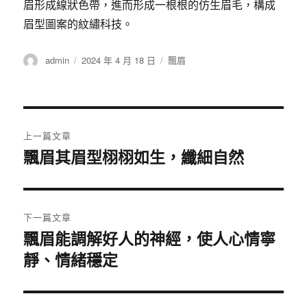
眉形成線狀色帶，進而形成一根根的仿生眉毛，構成
眉型圖案的紋繡科技。
作
發
分
admin
2024 年 4 月 18 日
飄眉
者
佈
類
日
期:
文
上一篇文章
章
飄眉其眉型栩栩如生，纖細自然
上
一
導
篇
覽
文
下一篇文章
章:
飄眉能調解好人的神經，使人心情寧
下
靜、情緒穩定
一
篇
文