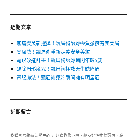
關
鍵
字:
近期文章
無痛變美新選擇！飄眉術讓妳零負擔擁有完美眉
零風險！飄眉術重新定義安全美妝
電眼改造計畫！飄眉術讓妳瞬間年輕5歲
破除眉形魔咒！飄眉術拯救天生缺陷眉
電眼魔法！飄眉術讓妳瞬間擁有明星眉
近期留言
蝴蝶國際紋繡美學中心
無痛恢復期短，網友好評推薦飄眉，脫