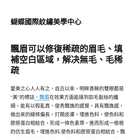
蝴蝶國際紋繡美學中心
飄眉可以修復稀疏的眉毛、填
補空白區域，解决無毛、毛稀
疏
愛美之心人人有之，自古以來，明眸善睞的雙眼都是
“美”的標誌
，飄眉
在效果方面能達到如毛髮絲的纖
細，能有以假亂真、俊秀飄逸的感覺，具有飄逸感，
做出來的線條偏長，打開皮膚，埋進色料，使色料和
膠原蛋白相結合，形成一條色素帶，進而形成一根根
的仿生眉毛，埋進色料,使色料和膠原蛋白相結合，飄