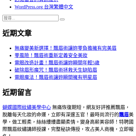
WordPress.org 台灣繁體中文
搜
搜
尋
尋
近期文章
關
鍵
字:
無痛變美新選擇！飄眉術讓妳零負擔擁有完美眉
零風險！飄眉術重新定義安全美妝
電眼改造計畫！飄眉術讓妳瞬間年輕5歲
破除眉形魔咒！飄眉術拯救天生缺陷眉
電眼魔法！飄眉術讓妳瞬間擁有明星眉
近期留言
蝴蝶國際紋繡美學中心
無痛恢復期短，網友好評推薦飄眉，
脫離每天化妝的命運，立即有深邃五官！最時尚流行的
飄眉
美
學，做工輕柔，絲絲縷縷盡顯柔情。變身高薪美容師！特聘國
際飄眉紋繡講師授課，完整秘訣傳授，攻占美人商機，立即報