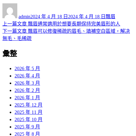
作
發
分
者
佈
類
admin
2024 年 4 月 18 日
2024 年 4 月 18 日
飄眉
日
上
上一篇文章
飄眉通常適用於想要長期保持完美眉形的人
文
期:
一
下
下一篇文章
飄眉可以修復稀疏的眉毛、填補空白區域，解决
章
篇
一
無毛、毛稀疏
導
文
篇
彙整
章:
文
覽
章:
2026 年 5 月
2026 年 4 月
2026 年 3 月
2026 年 2 月
2026 年 1 月
2025 年 12 月
2025 年 11 月
2025 年 10 月
2025 年 9 月
2025 年 8 月