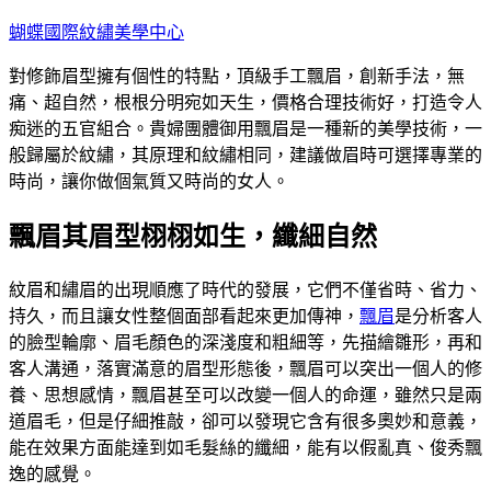
跳
蝴蝶國際紋繡美學中心
至
對修飾眉型擁有個性的特點，頂級手工飄眉，創新手法，無
主
痛、超自然，根根分明宛如天生，價格合理技術好，打造令人
要
痴迷的五官組合。貴婦團體御用飄眉是一種新的美學技術，一
內
般歸屬於紋繡，其原理和紋繡相同，建議做眉時可選擇專業的
容
時尚，讓你做個氣質又時尚的女人。
飄眉其眉型栩栩如生，纖細自然
紋眉和繡眉的出現順應了時代的發展，它們不僅省時、省力、
持久，而且讓女性整個面部看起來更加傳神，
飄眉
是分析客人
的臉型輪廓、眉毛顏色的深淺度和粗細等，先描繪雛形，再和
客人溝通，落實滿意的眉型形態後，飄眉可以突出一個人的修
養、思想感情，飄眉甚至可以改變一個人的命運，雖然只是兩
道眉毛，但是仔細推敲，卻可以發現它含有很多奧妙和意義，
能在效果方面能達到如毛髮絲的纖細，能有以假亂真、俊秀飄
逸的感覺。