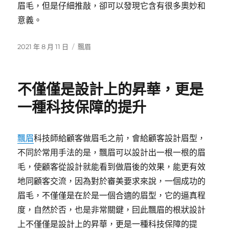
眉毛，但是仔細推敲，卻可以發現它含有很多奧妙和
意義。
發
分
2021 年 8 月 11 日
飄眉
佈
類
日
期:
不僅僅是設計上的昇華，更是
一種科技保障的提升
飄眉
科技師給顧客做眉毛之前，會給顧客設計眉型，
不同於常用手法的是，飄眉可以設計出一根一根的眉
毛，使顧客從設計就能看到做眉後的效果，能更有效
地同顧客交流，因為對於審美要求來說，一個成功的
眉毛，不僅僅是在於是一個合適的眉型，它的逼真程
度，自然於否，也是非常關鍵，囙此飄眉的根狀設計
上不僅僅是設計上的昇華，更是一種科技保障的提