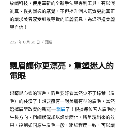
紋繡科技，使用革新的全新手法與專利工具，有以假
亂真、俊秀飄逸的感覺，不但提升個人氣質更能真正
的讓求美者感受到最尊貴的華麗氣息，為您塑造美麗
與自信！
發
分
2021 年 8 月 30 日
飄眉
佈
類
日
期:
飄眉讓你更漂亮，重塑迷人的
電眼
眼睛是心靈的窗戶，窗戶要好看當然少不了綠葉（眉
毛）的裝潢了！想要擁有一對美麗有型的眉毛，當然
選擇眉型改變的新寵—
飄眉
了！根據每位客人眉毛的
生長方向、粗細狀況加以設計變化，所呈現出來的效
果，達到如同原生眉毛一般，粗細程度一致，可以讓