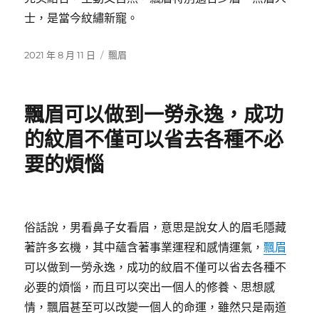
士，是當今紋繡新寵。
發
分
2021 年 8 月 11 日
飄眉
佈
類
日
期:
飄眉可以做到一勞永逸，成功
的紋眉不僅可以省去各種不必
要的煩惱
俗話說，男看鼻子女看眉，意思是說女人的眉毛隱藏
著許多玄機，其中蘊含著事業運程和感情運氣，
飄眉
可以做到一勞永逸，成功的紋眉不僅可以省去各種不
必要的煩惱，而且可以突出一個人的修養、思想感
情，飄眉甚至可以改變一個人的命運，雖然只是兩道