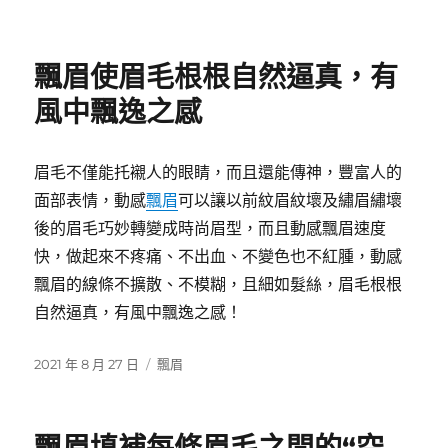
佈
類
日
期:
飄眉使眉毛根根自然逼真，有
風中飄逸之感
眉毛不僅能托襯人的眼睛，而且還能傳神，豐富人的
面部表情，動感
飄眉
可以讓以前紋眉紋壞及繡眉繡壞
後的眉毛巧妙轉變成時尚眉型，而且動感飄眉速度
快，做起來不疼痛、不出血、不變色也不紅腫，動感
飄眉的線條不擴散、不模糊，且細如髮絲，眉毛根根
自然逼真，有風中飄逸之感！
發
分
2021 年 8 月 27 日
飄眉
佈
類
日
期: