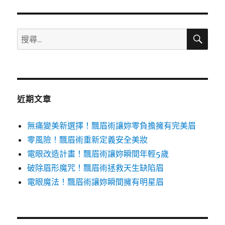
期:
搜
搜
尋
尋
關
鍵
字:
近期文章
無痛變美新選擇！飄眉術讓妳零負擔擁有完美眉
零風險！飄眉術重新定義安全美妝
電眼改造計畫！飄眉術讓妳瞬間年輕5歲
破除眉形魔咒！飄眉術拯救天生缺陷眉
電眼魔法！飄眉術讓妳瞬間擁有明星眉