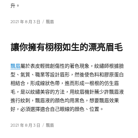
升。
發
分
2021 年 8 月 3 日
飄眉
佈
類
日
期:
讓你擁有栩栩如生的漂亮眉毛
飄眉
屬於表皮輕微創傷性的著色現象，紋繡師根據臉
型、氣質、職業等設計眉形，然後使色料和膠原蛋白
相結合，形成線狀色帶，進而形成一根根的仿生眉
毛，是以紋繡美容的方法，用紋眉機針蘸少許飄眉液
進行紋刺，飄眉液的顔色均用黑色，想要飄眉效果
好，必須選擇適合自己眼線的顔色、位置。
發
分
2021 年 8 月 3 日
飄眉
佈
類
日