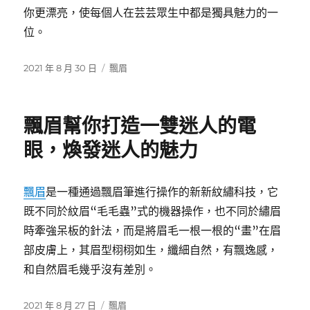
你更漂亮，使每個人在芸芸眾生中都是獨具魅力的一
位。
發
分
2021 年 8 月 30 日
飄眉
佈
類
日
期:
飄眉幫你打造一雙迷人的電
眼，煥發迷人的魅力
飄眉
是一種通過飄眉筆進行操作的新新紋繡科技，它
既不同於紋眉“毛毛蟲”式的機器操作，也不同於繡眉
時牽強呆板的針法，而是將眉毛一根一根的“畫”在眉
部皮膚上，其眉型栩栩如生，纖細自然，有飄逸感，
和自然眉毛幾乎沒有差別。
發
分
2021 年 8 月 27 日
飄眉