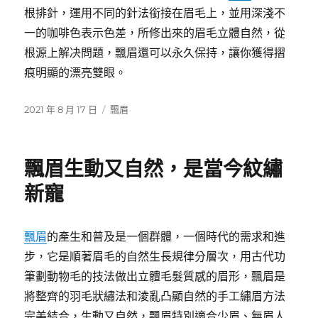
根排針，運用不同的針法銜接在眉毛上，並用深淺不
一的咖啡色表示色差，所修出來的眉毛立體自然，從
根源上解决問題，飄眉還可以永久保持，讓你獲得摺
痕明顯的漂亮雙眼。
發
分
2021 年 8 月 17 日
飄眉
佈
類
日
期:
飄眉生動又自然，是當今紋繡
新寵
飄眉
的產生和普及是一個群體，一個時代的需求和進
步，它是順著眉毛的自然生長規律分層次，用古代功
筆劃動物毛的技法做出立體毛髮質感的眉形，飄眉是
將整齊的羽毛狀繡法和淩亂凸顯自然的手工繡眉方法
完美結合，生動又自然，飄眉特別適合少眉、無眉人