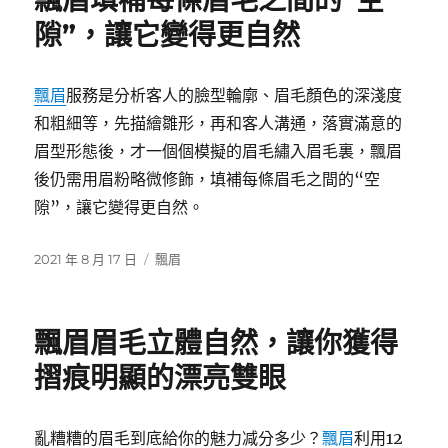
飄眉填補每條眉毛之間的“空
隙”，讓它變得更自然
飄眉
服務是分析客人的臉型輪廓、眉毛顏色的深淺度
和粗細等，先描繪雛形，再和客人溝通，落實滿意的
眉型形態後，才一個個模擬的眉毛繡入眉毛裏，飄眉
後仍需用眉粉略微修飾，填補每條眉毛之間的“空
隙”，讓它變得更自然。
發
分
2021 年 8 月 17 日
飄眉
佈
類
日
期:
飄眉眉毛立體自然，讓你獲得
摺痕明顯的漂亮雙眼
亂糟糟的眉毛到底給你的魅力减分多少？
飄眉
利用12