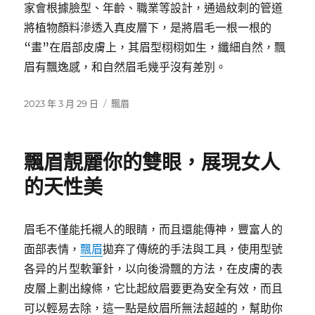
家會根據臉型、年齡、職業等設計，通過紋刺的管道
將植物顏料滲透入真皮層下，是將眉毛一根一根的
“畫”在眉部皮膚上，其眉型栩栩如生，纖細自然，飄
眉有飄逸感，和自然眉毛幾乎沒有差別。
發
分
2023 年 3 月 29 日
飄眉
佈
類
日
期:
飄眉靚麗你的雙眼，展現女人
的天性美
眉毛不僅能托襯人的眼睛，而且還能傳神，豐富人的
面部表情，
飄眉
拋弃了傳統的手法與工具，使用型號
各异的片型軟筆針，以向後滑飄的方法，在皮膚的表
皮層上劃出線條，它比起紋眉要更為安全有效，而且
可以輕易去除，這一點是紋眉所無法超越的，幫助你