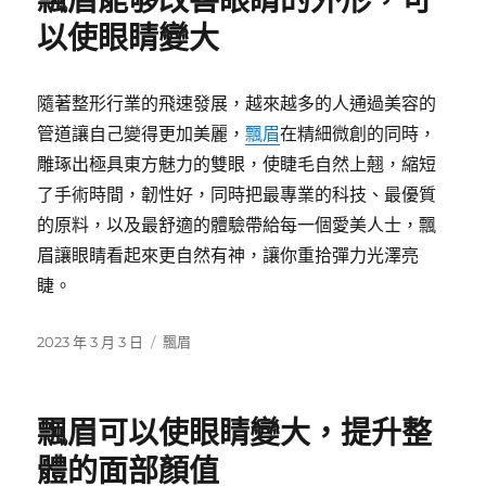
飄眉能够改善眼睛的外形，可
以使眼睛變大
隨著整形行業的飛速發展，越來越多的人通過美容的
管道讓自己變得更加美麗，
飄眉
在精細微創的同時，
雕琢出極具東方魅力的雙眼，使睫毛自然上翹，縮短
了手術時間，韌性好，同時把最專業的科技、最優質
的原料，以及最舒適的體驗帶給每一個愛美人士，飄
眉讓眼睛看起來更自然有神，讓你重拾彈力光澤亮
睫。
發
分
2023 年 3 月 3 日
飄眉
佈
類
日
期:
飄眉可以使眼睛變大，提升整
體的面部顏值