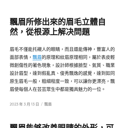
佈
類
日
期:
飄眉所修出來的眉毛立體自
然，從根源上解决問題
眉毛不僅能托襯人的眼睛，而且還能傳神，豐富人的
面部表情，
飄眉
的原理和紋眉原理相同，屬於表皮輕
微創傷性的著色現象，設計師根據臉型、氣質、職業
設計眉型，達到假亂真、俊秀飄逸的感覺，達到如同
原生眉毛一般，粗細程度一致，可以讓你更漂亮，飄
眉使每個人在芸芸眾生中都是獨具魅力的一位。
發
分
2023 年 3 月 13 日
飄眉
佈
類
日
期: