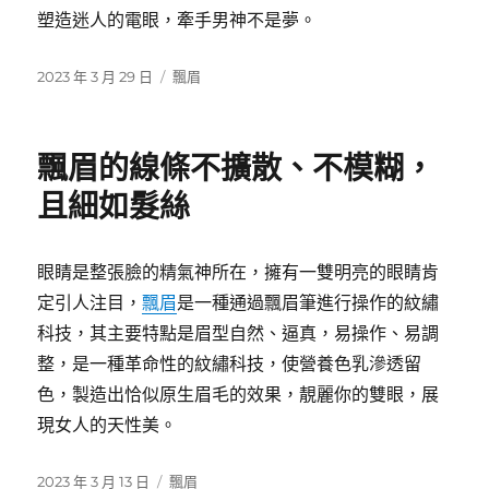
塑造迷人的電眼，牽手男神不是夢。
發
分
2023 年 3 月 29 日
飄眉
佈
類
日
期:
飄眉的線條不擴散、不模糊，
且細如髮絲
眼睛是整張臉的精氣神所在，擁有一雙明亮的眼睛肯
定引人注目，
飄眉
是一種通過飄眉筆進行操作的紋繡
科技，其主要特點是眉型自然、逼真，易操作、易調
整，是一種革命性的紋繡科技，使營養色乳滲透留
色，製造出恰似原生眉毛的效果，靚麗你的雙眼，展
現女人的天性美。
發
分
2023 年 3 月 13 日
飄眉