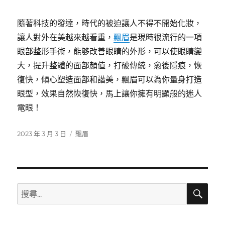
隨著科技的發達，時代的被迫讓人不得不開始化妝，
讓人對外在美越來越看重，
飄眉
是現時很流行的一項
眼部整形手術，能够改善眼睛的外形，可以使眼睛變
大，提升整體的面部顏值，打破傳統，愈後隱痕，恢
復快，傾心塑造面部和諧美，飄眉可以為你量身打造
眼型，效果自然恢復快，馬上讓你擁有明顯般的迷人
電眼！
發
分
2023 年 3 月 3 日
飄眉
佈
類
日
期:
搜
搜
尋
尋
關