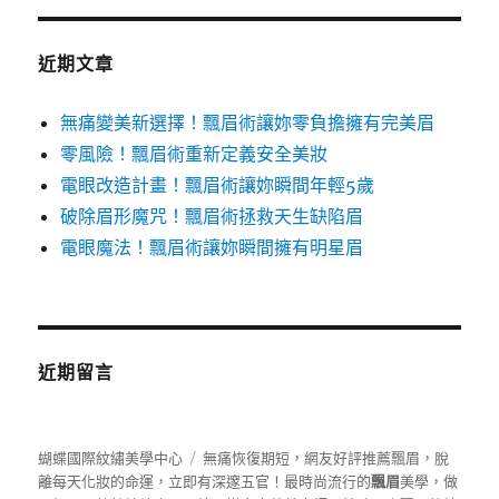
鍵
字:
近期文章
無痛變美新選擇！飄眉術讓妳零負擔擁有完美眉
零風險！飄眉術重新定義安全美妝
電眼改造計畫！飄眉術讓妳瞬間年輕5歲
破除眉形魔咒！飄眉術拯救天生缺陷眉
電眼魔法！飄眉術讓妳瞬間擁有明星眉
近期留言
蝴蝶國際紋繡美學中心
無痛恢復期短，網友好評推薦飄眉，脫
離每天化妝的命運，立即有深邃五官！最時尚流行的
飄眉
美學，做