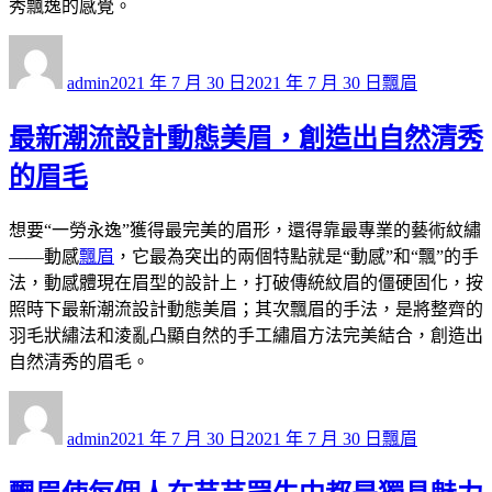
秀飄逸的感覺。
作
發
分
者
佈
類
admin
2021 年 7 月 30 日
2021 年 7 月 30 日
飄眉
日
期:
最新潮流設計動態美眉，創造出自然清秀
的眉毛
想要“一勞永逸”獲得最完美的眉形，還得靠最專業的藝術紋繡
——動感
飄眉
，它最為突出的兩個特點就是“動感”和“飄”的手
法，動感體現在眉型的設計上，打破傳統紋眉的僵硬固化，按
照時下最新潮流設計動態美眉；其次飄眉的手法，是將整齊的
羽毛狀繡法和淩亂凸顯自然的手工繡眉方法完美結合，創造出
自然清秀的眉毛。
作
發
分
者
佈
類
admin
2021 年 7 月 30 日
2021 年 7 月 30 日
飄眉
日
期: