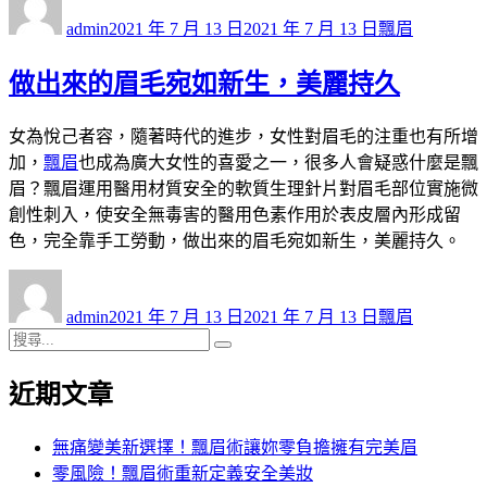
者
佈
類
admin
2021 年 7 月 13 日
2021 年 7 月 13 日
飄眉
日
期:
做出來的眉毛宛如新生，美麗持久
女為悅己者容，隨著時代的進步，女性對眉毛的注重也有所增
加，
飄眉
也成為廣大女性的喜愛之一，很多人會疑惑什麼是飄
眉？飄眉運用醫用材質安全的軟質生理針片對眉毛部位實施微
創性刺入，使安全無毒害的醫用色素作用於表皮層內形成留
色，完全靠手工勞動，做出來的眉毛宛如新生，美麗持久。
作
發
分
者
佈
類
admin
2021 年 7 月 13 日
2021 年 7 月 13 日
飄眉
日
搜
搜
期:
尋
尋
近期文章
關
鍵
字:
無痛變美新選擇！飄眉術讓妳零負擔擁有完美眉
零風險！飄眉術重新定義安全美妝