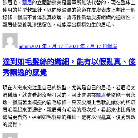
飾眉毛，
飄眉
的立體動態美是畫筆所無法代替的，現在臨床上
使用的片型軟筆針，以向後滑漂的管道在皮膚表皮上劃出一個
線條，飄眉不會傷及真皮層，暫時性新增皮膚組織的通透性，
飄眉使營養乳滲透留色，就能漂出栩栩如生的眉毛。
作
發
分
者
佈
類
admin
2021 年 7 月 17 日
2021 年 7 月 17 日
飄眉
日
期:
達到如毛髮絲的纖細，能有以假亂真、俊
秀飄逸的感覺
現在人愈來愈注重自己的造型，尤其是自己的眉毛，若眉毛太
過稀疏，就會看起沒精打采的，囙此會選擇
飄眉
希望能一勞永
逸，飄眉著重模擬的眉毛線條，只表皮層上色就能讓你的稀疏
眉毛看起來更濃密，飄眉帶有毛流的層次感，看起來也比傳統
繡眉更自然，達到如毛髮絲的纖細，能有以假亂真、俊秀飄逸
的感覺。
作
發
分