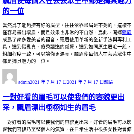
飄眉使每個人在芸芸眾生中都是獨具魅力
的一位
當然爲了能夠擁有好的眉型，往往依靠畫眉是不夠的，這樣不
僅容易畫出壞眉，而且效果也非常的不自然，爲此，開運
飄眉
成爲了衆多愛美者的福音，飄眉使用革新的全新手法與專利工
具，達到假亂真、俊秀飄逸的感覺，達到如同原生眉毛一般，
粗細程度一致，可以讓你更漂亮，飄眉使每個人在芸芸眾生中
都是獨具魅力的一位。
作
發
分
者
佈
類
admin
2021 年 7 月 17 日
2021 年 7 月 17 日
飄眉
日
期:
一對好看的眉毛可以使我們的容貌更出
采，飄眉漂出栩栩如生的眉毛
一對好看的眉毛可以使我們的容貌更出采，好看的眉毛可以影
響我們容貌乃至整個人的氣質，在日常生活中很多女性對會修