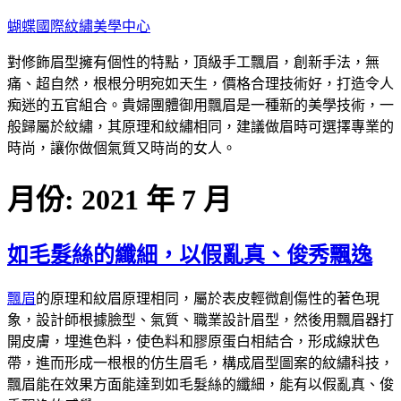
跳
蝴蝶國際紋繡美學中心
至
對修飾眉型擁有個性的特點，頂級手工飄眉，創新手法，無
主
痛、超自然，根根分明宛如天生，價格合理技術好，打造令人
要
痴迷的五官組合。貴婦團體御用飄眉是一種新的美學技術，一
內
般歸屬於紋繡，其原理和紋繡相同，建議做眉時可選擇專業的
容
時尚，讓你做個氣質又時尚的女人。
月份:
2021 年 7 月
如毛髮絲的纖細，以假亂真、俊秀飄逸
飄眉
的原理和紋眉原理相同，屬於表皮輕微創傷性的著色現
象，設計師根據臉型、氣質、職業設計眉型，然後用飄眉器打
開皮膚，埋進色料，使色料和膠原蛋白相結合，形成線狀色
帶，進而形成一根根的仿生眉毛，構成眉型圖案的紋繡科技，
飄眉能在效果方面能達到如毛髮絲的纖細，能有以假亂真、俊