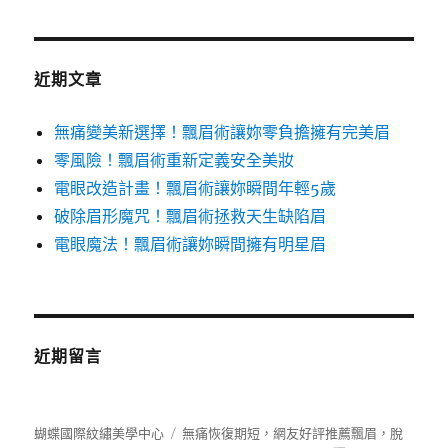
關
鍵
字:
近期文章
無痛變美新選擇！飄眉術讓妳零負擔擁有完美眉
零風險！飄眉術重新定義安全美妝
電眼改造計畫！飄眉術讓妳瞬間年輕5歲
破除眉形魔咒！飄眉術拯救天生缺陷眉
電眼魔法！飄眉術讓妳瞬間擁有明星眉
近期留言
蝴蝶國際紋繡美學中心
無痛恢復期短，網友好評推薦飄眉，脫