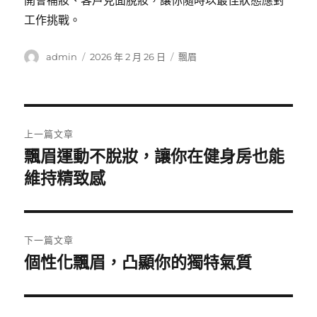
開會補妝、客戶見面脫妝，讓你隨時以最佳狀態應對
工作挑戰。
作
發
分
admin
2026 年 2 月 26 日
飄眉
者
佈
類
日
期:
文
上一篇文章
章
飄眉運動不脫妝，讓你在健身房也能
上
一
維持精致感
導
篇
覽
文
章:
下一篇文章
個性化飄眉，凸顯你的獨特氣質
下
一
篇