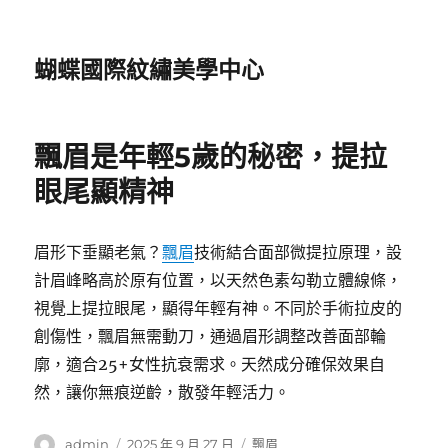
蝴蝶國際紋繡美學中心
飄眉是年輕5歲的秘密，提拉
眼尾顯精神
眉形下垂顯老氣？
飄眉
技術結合面部微提拉原理，設
計眉峰略高於原有位置，以天然色素勾勒立體線條，
視覺上提拉眼尾，顯得年輕有神。不同於手術拉皮的
創傷性，飄眉無需動刀，通過眉形調整改善面部輪
廓，適合25+女性抗衰需求。天然成分確保效果自
然，讓你無痕逆齡，散發年輕活力。
作
發
分
admin
2025 年 9 月 27 日
飄眉