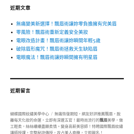
字:
近期文章
無痛變美新選擇！飄眉術讓妳零負擔擁有完美眉
零風險！飄眉術重新定義安全美妝
電眼改造計畫！飄眉術讓妳瞬間年輕5歲
破除眉形魔咒！飄眉術拯救天生缺陷眉
電眼魔法！飄眉術讓妳瞬間擁有明星眉
近期留言
蝴蝶國際紋繡美學中心
無痛恢復期短，網友好評推薦飄眉，脫
離每天化妝的命運，立即有深邃五官！最時尚流行的
飄眉
美學，做
工輕柔，絲絲縷縷盡顯柔情。變身高薪美容師！特聘國際飄眉紋繡
講師授課，完整秘訣傳授，攻占美人商機，立即報名！