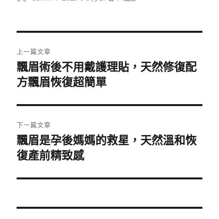
者
佈
類
日
期:
文
上一篇文章
章
飄眉術後不用戴護理貼，天然修復配
上
一
方飄眉恢復超簡單
導
篇
覽
文
章:
下一篇文章
飄眉是孕後媽媽的救星，天然溫和恢
下
一
復產前精致感
篇
文
章: