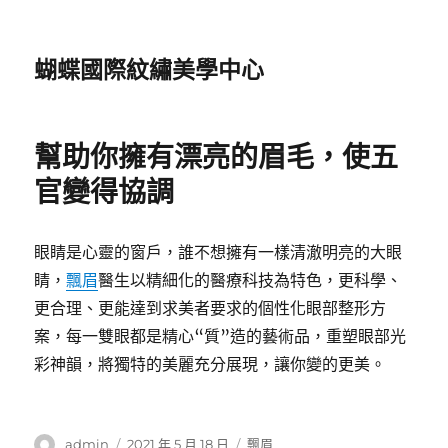
蝴蝶國際紋繡美學中心
幫助你擁有漂亮的眉毛，使五
官變得協調
眼睛是心靈的窗戶，誰不想擁有一樣清澈明亮的大眼
睛，
飄眉
醫生以精細化的醫療科技為特色，更科學、
更合理、更能達到求美者要求的個性化眼部整形方
案，每一雙眼都是精心“質”造的藝術品，重塑眼部光
彩神韻，將獨特的美麗充分展現，讓你變的更美。
作
發
分
admin
2021 年 5 月 18 日
飄眉