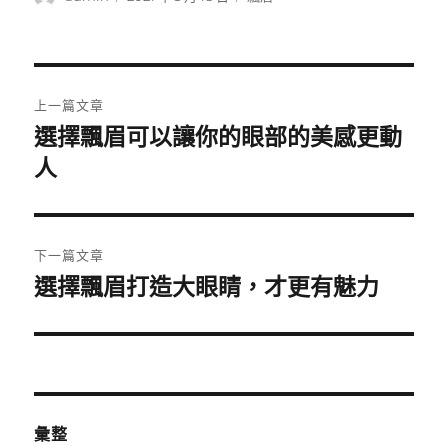
者
佈
類
日
期:
文
上一篇文章
章
選擇飄眉可以讓你的眼部的美感更動
上
一
人
導
篇
覽
文
章:
下一篇文章
選擇飄眉打造大眼睛，才更有魅力
下
一
篇
文
章:
彙整