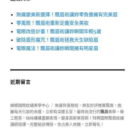
無痛變美新選擇！飄眉術讓妳零負擔擁有完美眉
零風險！飄眉術重新定義安全美妝
電眼改造計畫！飄眉術讓妳瞬間年輕5歲
破除眉形魔咒！飄眉術拯救天生缺陷眉
電眼魔法！飄眉術讓妳瞬間擁有明星眉
近期留言
蝴蝶國際紋繡美學中心
無痛恢復期短，網友好評推薦飄眉，脫
離每天化妝的命運，立即有深邃五官！最時尚流行的
飄眉
美學，做
工輕柔，絲絲縷縷盡顯柔情。變身高薪美容師！特聘國際飄眉紋繡
講師授課，完整秘訣傳授，攻占美人商機，立即報名！