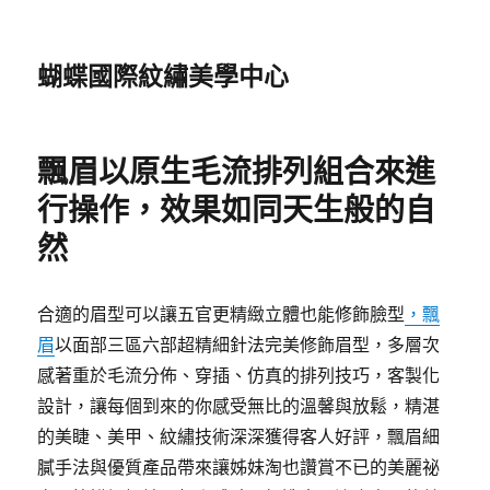
蝴蝶國際紋繡美學中心
飄眉以原生毛流排列組合來進
行操作，效果如同天生般的自
然
合適的眉型可以讓五官更精緻立體也能修飾臉型
，飄
眉
以面部三區六部超精細針法完美修飾眉型，多層次
感著重於毛流分佈、穿插、仿真的排列技巧，客製化
設計，讓每個到來的你感受無比的溫馨與放鬆，精湛
的美睫、美甲、紋繡技術深深獲得客人好評，飄眉細
膩手法與優質產品帶來讓姊妹淘也讚賞不已的美麗祕