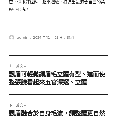
密，快揪好姐妹一起來體驗，打造出最適合自己的美
麗小心機。
作
發
分
admin
2024 年 12 月 25 日
飄眉
者
佈
類
日
期:
文
上一篇文章
章
飄眉可輕鬆讓眉毛立體有型、進而使
上
一
整張臉看起來五官深邃、立體
導
篇
覽
文
章:
下一篇文章
飄眉融合於自身毛流，讓整體更自然
下