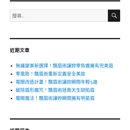
搜
搜
尋
尋
關
鍵
字:
近期文章
無痛變美新選擇！飄眉術讓妳零負擔擁有完美眉
零風險！飄眉術重新定義安全美妝
電眼改造計畫！飄眉術讓妳瞬間年輕5歲
破除眉形魔咒！飄眉術拯救天生缺陷眉
電眼魔法！飄眉術讓妳瞬間擁有明星眉