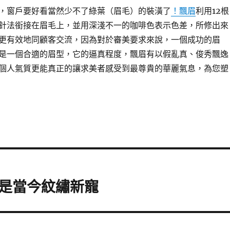
，窗戶要好看當然少不了綠葉（眉毛）的裝潢了
！飄眉
利用12根
針法銜接在眉毛上，並用深淺不一的咖啡色表示色差，所修出來
更有效地同顧客交流，因為對於審美要求來說，一個成功的眉
是一個合適的眉型，它的逼真程度，飄眉有以假亂真、俊秀飄逸
個人氣質更能真正的讓求美者感受到最尊貴的華麗氣息，為您塑
是當今紋繡新寵