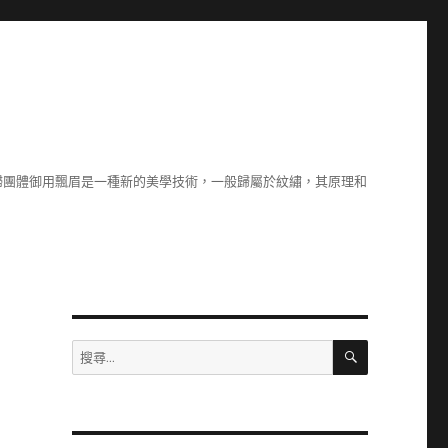
婦團體御用飄眉是一種新的美學技術，一般歸屬於紋繡，其原理和
搜
搜
尋
尋
關
鍵
字: