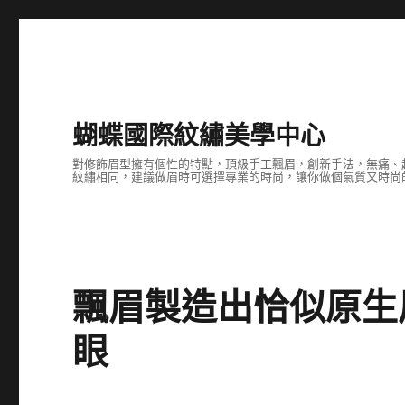
蝴蝶國際紋繡美學中心
對修飾眉型擁有個性的特點，頂級手工飄眉，創新手法，無痛、
紋繡相同，建議做眉時可選擇專業的時尚，讓你做個氣質又時尚
飄眉製造出恰似原生
眼