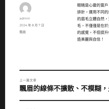
眼睛是心靈的窗戶
排針，運用不同的
作
admin
的眉毛立體自然，
者
發
2024 年 8 月 7 日
毛，不僅僅是在於
佈
分
飄眉
的感覺，不但提升
日
類
造美麗與自信！
期:
文
上一篇文章
章
飄眉的線條不擴散、不模糊，
上
一
導
篇
覽
文