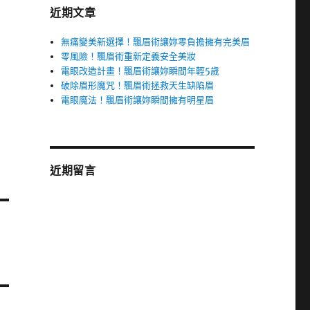
近期文章
無痛變美新選擇！飄眉術讓妳零負擔擁有完美眉
零風險！飄眉術重新定義安全美妝
電眼改造計畫！飄眉術讓妳瞬間年輕5歲
破除眉形魔咒！飄眉術拯救天生缺陷眉
電眼魔法！飄眉術讓妳瞬間擁有明星眉
近期留言