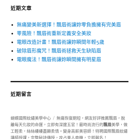
字:
近期文章
無痛變美新選擇！飄眉術讓妳零負擔擁有完美眉
零風險！飄眉術重新定義安全美妝
電眼改造計畫！飄眉術讓妳瞬間年輕5歲
破除眉形魔咒！飄眉術拯救天生缺陷眉
電眼魔法！飄眉術讓妳瞬間擁有明星眉
近期留言
蝴蝶國際紋繡美學中心
無痛恢復期短，網友好評推薦飄眉，脫
離每天化妝的命運，立即有深邃五官！最時尚流行的
飄眉
美學，做
工輕柔，絲絲縷縷盡顯柔情。變身高薪美容師！特聘國際飄眉紋繡
講師授課，完整秘訣傳授，攻占美人商機，立即報名！