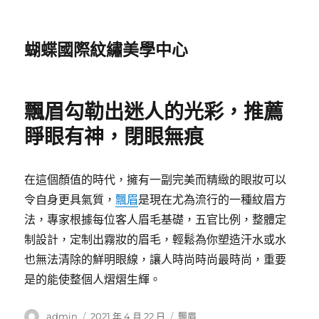
蝴蝶國際紋繡美學中心
飄眉勾勒出迷人的光彩，推薦
睜眼有神，閉眼無痕
在這個顏值的時代，擁有一副完美而精緻的眼妝可以
令自身更具氣質，
飄眉
是現在尤為流行的一種紋眉方
法，專家根據每位客人眉毛基礎，五官比例，整體定
制設計，定制出霧妝的眉毛，輕鬆為你塑造汗水或水
也無法清除的鮮明眼線，讓人時尚時尚最時尚，重要
是的能使整個人熠熠生輝。
作
發
分
admin
2021 年 4 月 22 日
飄眉