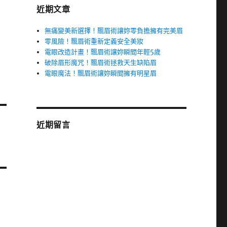
近期文章
無痛變美新選擇！飄眉術讓妳零負擔擁有完美眉
零風險！飄眉術重新定義安全美妝
電眼改造計畫！飄眉術讓妳瞬間年輕5歲
破除眉形魔咒！飄眉術拯救天生缺陷眉
電眼魔法！飄眉術讓妳瞬間擁有明星眉
近期留言