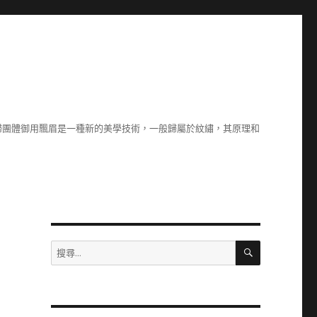
婦團體御用飄眉是一種新的美學技術，一般歸屬於紋繡，其原理和
搜
搜
尋
尋
關
鍵
字: