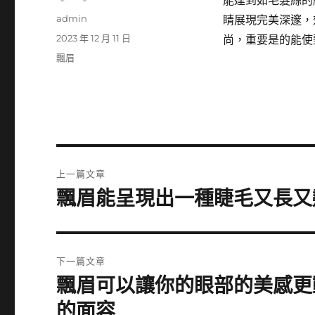
能達到如毛髮絲的
作
admin
睛展現完美深邃，
者
發
2023 年 12 月 11 日
尚，重要是的能使
佈
分
飄眉
日
類
期:
文
上一篇文章
章
飄眉能呈現出一種睫毛又長又
上
一
導
篇
覽
文
下一篇文章
章:
飄眉可以讓你的眼部的美感更
下
一
的面容