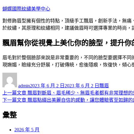
跳
蝴蝶國際紋繡美學中心
至
對修飾眉型擁有個性的特點，頂級手工飄眉，創新手法，無痛
主
於紋繡，其原理和紋繡相同，建議做眉時可選擇專業的時尚，
要
內
飄眉幫你從視覺上美化你的臉型，提升你
容
眉毛對於整個臉部來說是非常重要的，不同的臉型要選擇不同
現嫵媚，瞼緣充分舒展，打破傳統，愈後隱痕，恢復快，傾心
作
發
分
者
佈
類
admin
2023 年 6 月 2 日
2023 年 6 月 2 日
飄眉
日
上
上一篇文章
飄眉對斷眉、眉毛稀少、無眉毛者都有非常理想的
文
期:
一
下
下一篇文章
飄眉點綴出美麗自信的感動，讓您體驗賓至如歸的
章
篇
一
彙整
導
文
篇
章:
文
覽
章:
2026 年 5 月