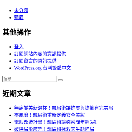
未分類
飄眉
其他操作
登入
訂閱網站內容的資訊提供
訂閱留言的資訊提供
WordPress.org 台灣繁體中文
搜
搜
尋
尋
近期文章
關
鍵
字:
無痛變美新選擇！飄眉術讓妳零負擔擁有完美眉
零風險！飄眉術重新定義安全美妝
電眼改造計畫！飄眉術讓妳瞬間年輕5歲
破除眉形魔咒！飄眉術拯救天生缺陷眉