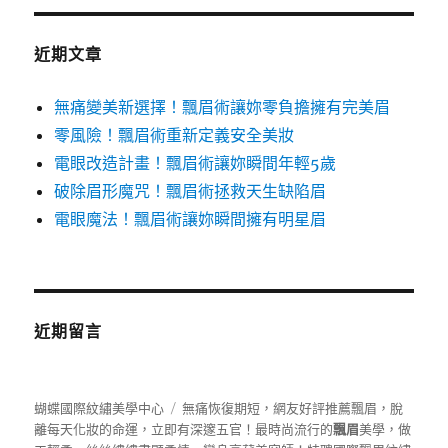
鍵
字:
近期文章
無痛變美新選擇！飄眉術讓妳零負擔擁有完美眉
零風險！飄眉術重新定義安全美妝
電眼改造計畫！飄眉術讓妳瞬間年輕5歲
破除眉形魔咒！飄眉術拯救天生缺陷眉
電眼魔法！飄眉術讓妳瞬間擁有明星眉
近期留言
蝴蝶國際紋繡美學中心
無痛恢復期短，網友好評推薦飄眉，脫
離每天化妝的命運，立即有深邃五官！最時尚流行的
飄眉
美學，做