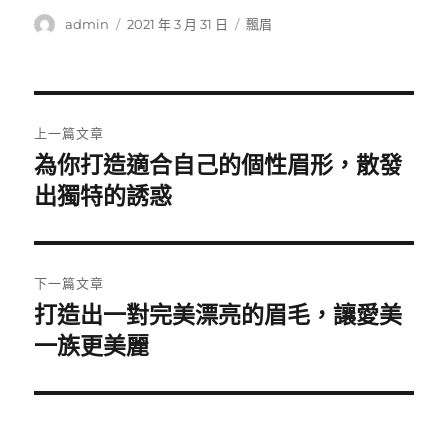
作
發
分
admin
2021 年 3 月 31 日
飄眉
者
佈
類
日
期:
文
上一篇文章
章
為你打造適合自己的個性眉形，散發
上
一
出獨特的誘惑
導
篇
覽
文
章:
下一篇文章
打造出一對完美漂亮的眉毛，讓愛美
下
一
一族更美麗
篇
文
章: