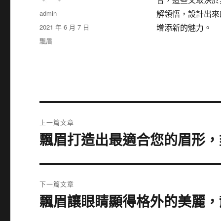
作
admin
解領悟，設計出來
者
發
2021 年 6 月 7 日
增添新的魅力。
佈
分
飄眉
日
類
期:
文
上一篇文章
章
飄眉打造出最適合您的眉形，
上
一
導
篇
覽
文
下一篇文章
章:
飄眉讓眼睛顯得格外的美麗，
下
一