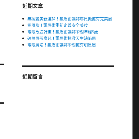
近期文章
無痛變美新選擇！飄眉術讓妳零負擔擁有完美眉
零風險！飄眉術重新定義安全美妝
電眼改造計畫！飄眉術讓妳瞬間年輕5歲
破除眉形魔咒！飄眉術拯救天生缺陷眉
電眼魔法！飄眉術讓妳瞬間擁有明星眉
近期留言