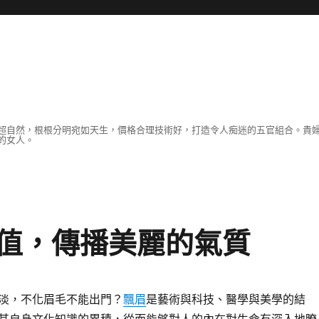
超自然，根根分明宛如天生，價格合理技術好，打造令人痴迷的五官組合。貴
的女人。
值，傳播美麗的氣質
淡，不化眉毛不能出門？
飄眉
是藝術與科技、醫學與美學的結
其自身文化知識的累積，從而能够對人的內在對生命有深入地瞭