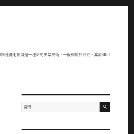
婦團體御用飄眉是一種新的美學技術，一般歸屬於紋繡，其原理和
搜
搜
尋
尋
關
鍵
字: