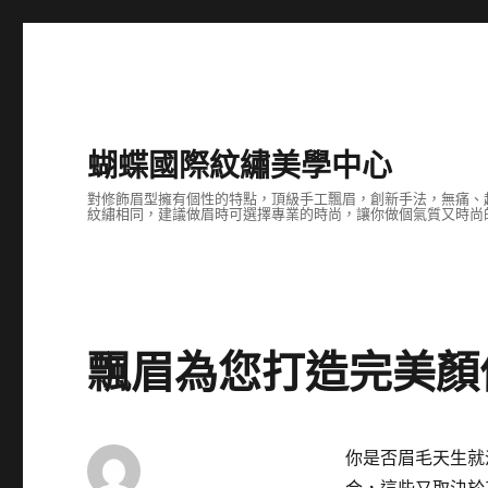
蝴蝶國際紋繡美學中心
對修飾眉型擁有個性的特點，頂級手工飄眉，創新手法，無痛、
紋繡相同，建議做眉時可選擇專業的時尚，讓你做個氣質又時尚
飄眉為您打造完美顏
你是否眉毛天生就
合，這些又取決於