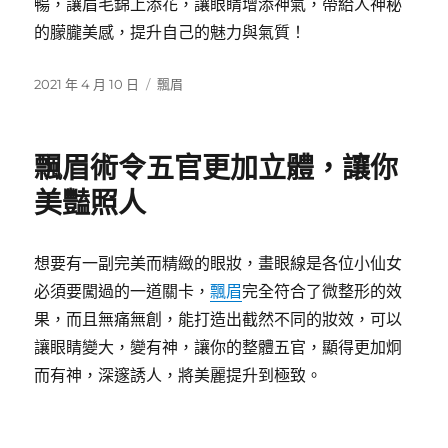
暢，讓眉毛錦上添花，讓眼睛增添神氣，帶給人神秘
的朦朧美感，提升自己的魅力與氣質！
發
分
2021 年 4 月 10 日
飄眉
佈
類
日
期:
飄眉術令五官更加立體，讓你
美豔照人
想要有一副完美而精緻的眼妝，畫眼線是各位小仙女
必須要闖過的一道關卡，
飄眉
完全符合了微整形的效
果，而且無痛無創，能打造出截然不同的妝效，可以
讓眼睛變大，變有神，讓你的整體五官，顯得更加炯
而有神，深邃誘人，將美麗提升到極致。