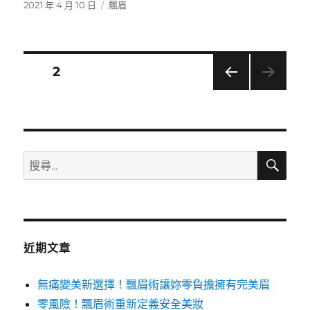
發
分
2021 年 4 月 10 日
飄眉
佈
類
日
期:
文
頁次
2
上一
章
頁
分
搜
搜
頁
尋
尋
關
鍵
字:
近期文章
無痛變美新選擇！飄眉術讓妳零負擔擁有完美眉
零風險！飄眉術重新定義安全美妝